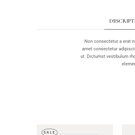
DESCRIPT
Non consectetur a erat n
amet consectetur adipiscin
ut. Dictumst vestibulum rh
elemen
SALE