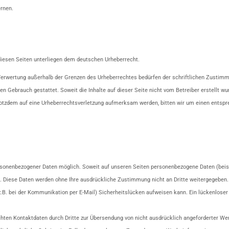
rnen.
 diesen Seiten unterliegen dem deutschen Urheberrecht.
r Verwertung außerhalb der Grenzen des Urheberrechtes bedürfen der schriftlichen Zustimm
len Gebrauch gestattet. Soweit die Inhalte auf dieser Seite nicht vom Betreiber erstellt w
e trotzdem auf eine Urheberrechtsverletzung aufmerksam werden, bitten wir um einen ents
ersonenbezogener Daten möglich. Soweit auf unseren Seiten personenbezogene Daten (bei
asis. Diese Daten werden ohne Ihre ausdrückliche Zustimmung nicht an Dritte weitergegeben.
z.B. bei der Kommunikation per E-Mail) Sicherheitslücken aufweisen kann. Ein lückenloser 
hten Kontaktdaten durch Dritte zur Übersendung von nicht ausdrücklich angeforderter Wer